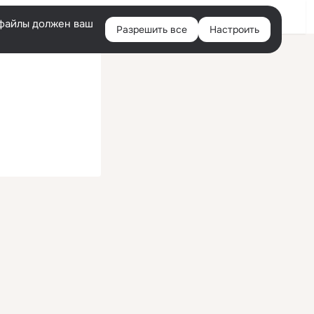
Войти
e-файлы должен ваш
Разрешить все
Настроить
Правая
колонка