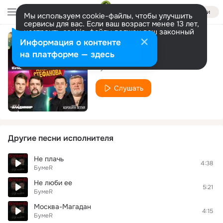
Войти
Мы используем cookie-файлы, чтобы улучшить
сервисы для вас. Если ваш возраст менее 13 лет,
настроить cookie-файлы должен ваш законный
представитель.
Больше информации
Информация о контенте
Две души
Разрешить все
Настроить
на платформе — здесь
БумеR
Слушать
Другие песни исполнителя
Не плачь
4:38
БумеR
Не люби ее
5:21
БумеR
Москва-Магадан
4:15
БумеR