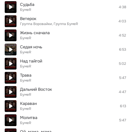
Судьба
4:38
БумеR
Ветерок
4:03
Группа Воровайки, Группа БумеR
Жизнь сначала
4:52
БумеR
Седая ночь
6:53
БумеR
Над тайгой
5:02
БумеR
Трава
5:47
БумеR
Дальний Восток
4:47
БумеR
Караван
6:13
БумеR
Молитва
5:47
БумеR
Ой, мама, мама