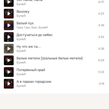
4:07
БумеR
Выхожу
4:25
БумеR
Белый пух
4:39
Гера Грач
feat.
БумеR
Достучаться до небес
3:53
БумеR
Ну что же ты...
4:36
БумеR
Белые метели [Шальные белые метели]
5:09
БумеR
Потерянный край
5:33
БумеR
А в парках городских
4:19
БумеR