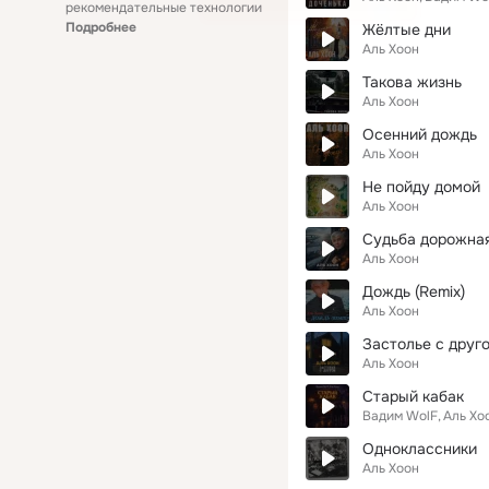
рекомендательные технологии
Подробнее
Жёлтые дни
Аль Хоон
Такова жизнь
Аль Хоон
Осенний дождь
Аль Хоон
Не пойду домой
Аль Хоон
Судьба дорожна
Аль Хоон
Дождь (Remix)
Аль Хоон
Застолье с друг
Аль Хоон
Старый кабак
Вадим WolF
Аль Хо
Одноклассники
Аль Хоон