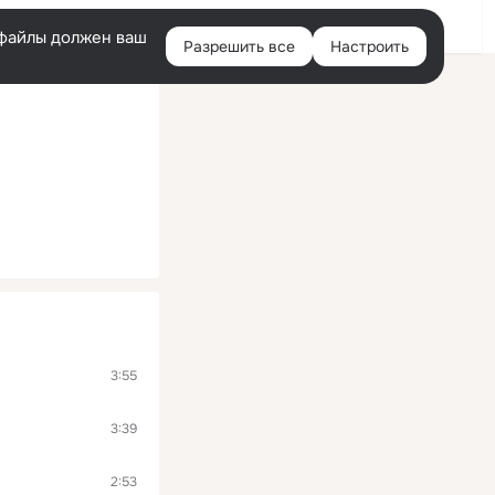
Войти
e-файлы должен ваш
Разрешить все
Настроить
Правая
колонка
3:55
3:39
2:53