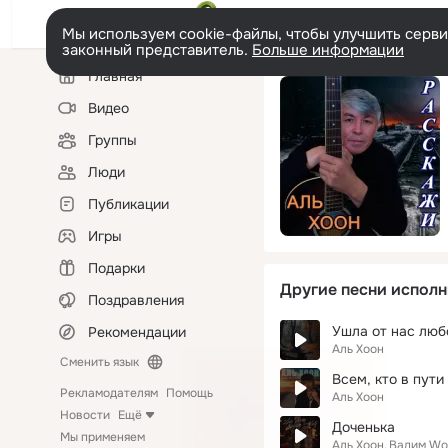
Мы используем cookie-файлы, чтобы улучшить сервис
законный представитель.
Больше информации
Левая
Главная
колонка
Видео
Группы
Люди
Публикации
Игры
Подарки
Другие песни исполн
Поздравления
Ушла от нас люб
Рекомендации
Аль Хоон
Сменить язык
Всем, кто в пути
Рекламодателям
Помощь
Аль Хоон
Новости
Ещё
Доченька
Мы применяем
Аль Хоон
Вадим Wo