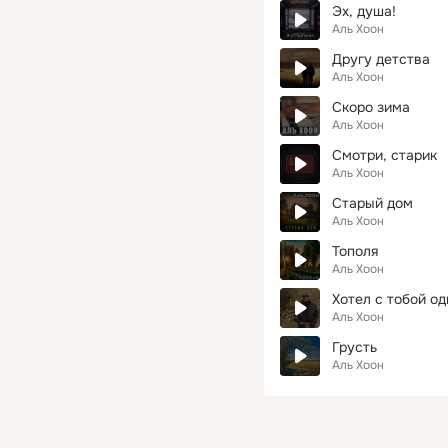
Эх, душа!
Аль Хоон
Другу детства
Аль Хоон
Скоро зима
Аль Хоон
Смотри, старик
Аль Хоон
Старый дом
Аль Хоон
Тополя
Аль Хоон
Хотел с тобой о
Аль Хоон
Грусть
Аль Хоон