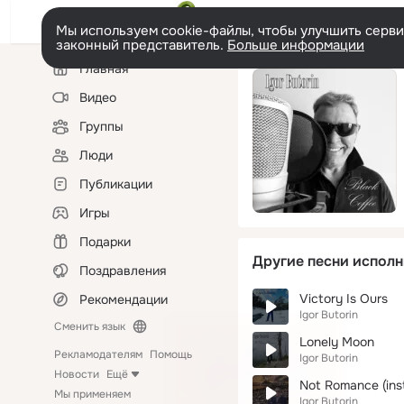
Мы используем cookie-файлы, чтобы улучшить сервис
законный представитель.
Больше информации
Левая
Главная
колонка
Видео
Группы
Люди
Публикации
Игры
Подарки
Другие песни исполн
Поздравления
Victory Is Ours
Рекомендации
Igor Butorin
Сменить язык
Lonely Moon
Рекламодателям
Помощь
Igor Butorin
Новости
Ещё
Not Romance (ins
Мы применяем
Igor Butorin