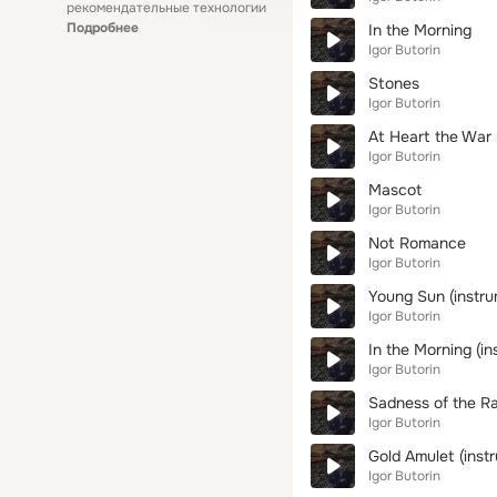
рекомендательные технологии
Подробнее
In the Morning
Igor Butorin
Stones
Igor Butorin
At Heart the War
Igor Butorin
Mascot
Igor Butorin
Not Romance
Igor Butorin
Young Sun (instru
Igor Butorin
In the Morning (in
Igor Butorin
Sadness of the Ra
Igor Butorin
Gold Amulet (inst
Igor Butorin