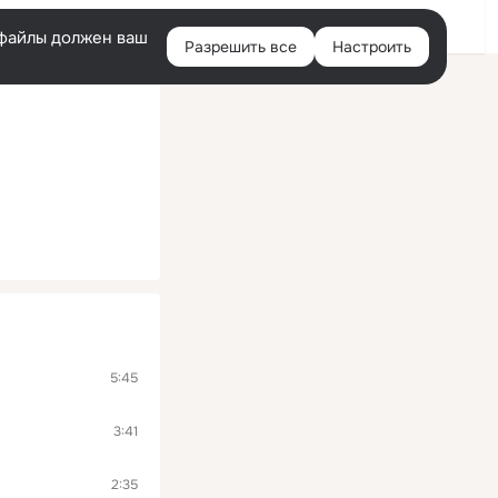
Войти
e-файлы должен ваш
Разрешить все
Настроить
Правая
колонка
5:45
3:41
2:35