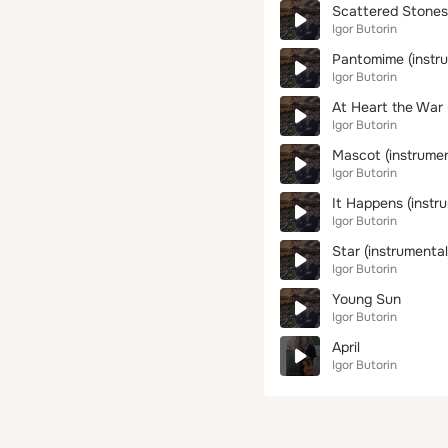
Scattered Stones 
Igor Butorin
Pantomime (instr
Igor Butorin
At Heart the War 
Igor Butorin
Mascot (instrumen
Igor Butorin
It Happens (instr
Igor Butorin
Star (instrumental
Igor Butorin
Young Sun
Igor Butorin
April
Igor Butorin