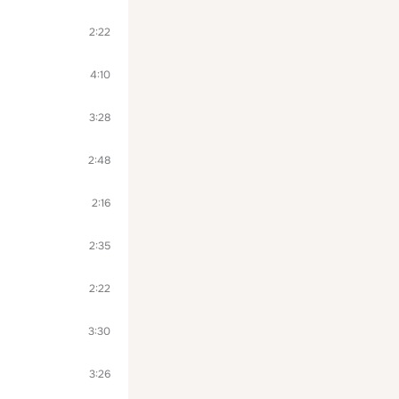
2:22
4:10
3:28
2:48
2:16
2:35
2:22
3:30
3:26