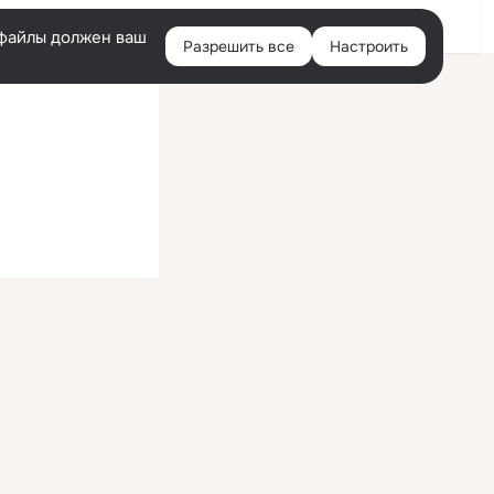
Войти
e-файлы должен ваш
Разрешить все
Настроить
Правая
колонка