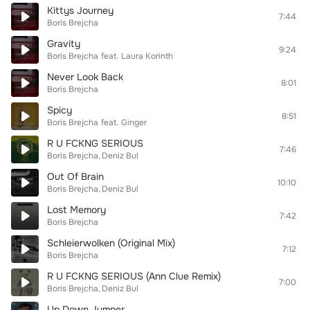
Kittys Journey
7:44
Boris Brejcha
Gravity
9:24
Boris Brejcha
feat.
Laura Korinth
Never Look Back
8:01
Boris Brejcha
Spicy
8:51
Boris Brejcha
feat.
Ginger
R U FCKNG SERIOUS
7:46
Boris Brejcha
Deniz Bul
Out Of Brain
10:10
Boris Brejcha
Deniz Bul
Lost Memory
7:42
Boris Brejcha
Schleierwolken (Original Mix)
7:12
Boris Brejcha
R U FCKNG SERIOUS (Ann Clue Remix)
7:00
Boris Brejcha
Deniz Bul
Up Down Jumper