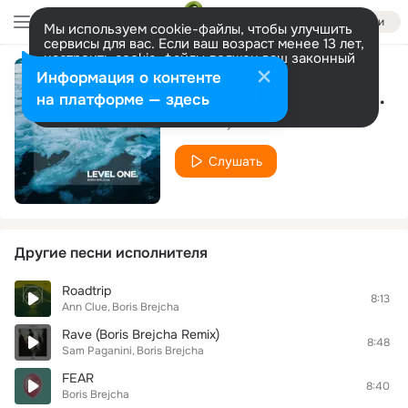
Войти
Мы используем cookie-файлы, чтобы улучшить
сервисы для вас. Если ваш возраст менее 13 лет,
настроить cookie-файлы должен ваш законный
представитель.
Больше информации
Информация о контенте
Vienna (Edit) feat. Malena Narvay
Разрешить все
Настроить
на платформе — здесь
Boris Brejcha
Слушать
Другие песни исполнителя
Roadtrip
8:13
Ann Clue
Boris Brejcha
Rave (Boris Brejcha Remix)
8:48
Sam Paganini
Boris Brejcha
FEAR
8:40
Boris Brejcha