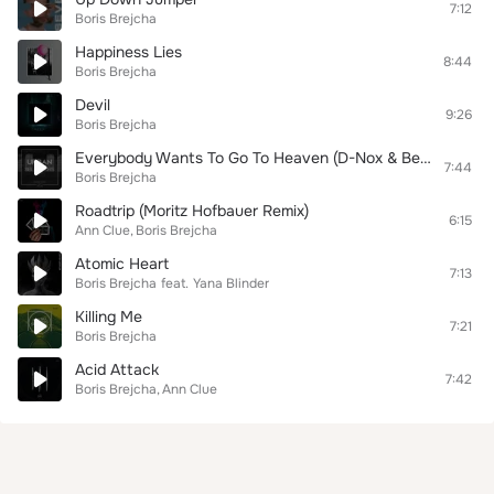
7:12
Boris Brejcha
Happiness Lies
8:44
Boris Brejcha
Devil
9:26
Boris Brejcha
Everybody Wants To Go To Heaven (D-Nox & Beckers Remix)
7:44
Boris Brejcha
Roadtrip (Moritz Hofbauer Remix)
6:15
Ann Clue
Boris Brejcha
Atomic Heart
7:13
Boris Brejcha
feat.
Yana Blinder
Killing Me
7:21
Boris Brejcha
Acid Attack
7:42
Boris Brejcha
Ann Clue