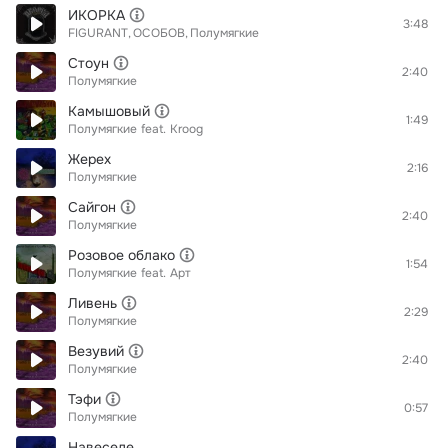
ИКОРКА
3:48
FIGURANT
ОСОБОВ
Полумягкие
Стоун
2:40
Полумягкие
Камышовый
1:49
Полумягкие
feat.
Kroog
Жерех
2:16
Полумягкие
Сайгон
2:40
Полумягкие
Розовое облако
1:54
Полумягкие
feat.
Арт
Ливень
2:29
Полумягкие
Везувий
2:40
Полумягкие
Тэфи
0:57
Полумягкие
Навеселе