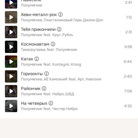
2:41
Полумягкие
Хеви-металл-рок
1:12
Полумягкие
Пластелиновый Гери
Джони Доп
Тебя прикончили
2:31
Полумягкие
feat.
Круг
Рубль
Космонавтам
5:59
Триагрутрика
feat.
Полумягкие
Катах
4:44
Полумягкие
feat.
Kunteynir
Kroog
Горизонты
2:40
Полумягкие
АЁ КампаниЯ
feat.
Арт
Невпоня
Райончик
7:06
Полумягкие
feat.
Небро
ШБД
На четверых
4:32
Полумягкие
feat.
Честер Небро