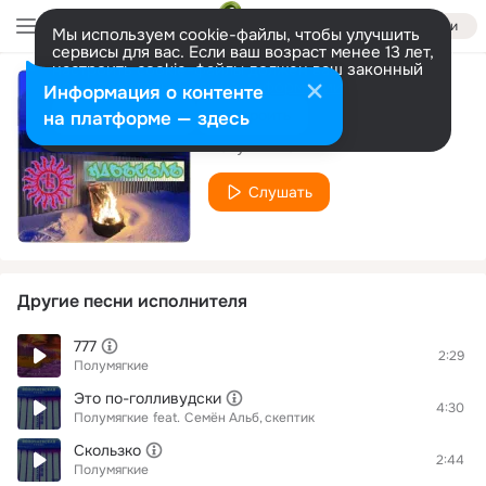
Войти
Мы используем cookie-файлы, чтобы улучшить
сервисы для вас. Если ваш возраст менее 13 лет,
настроить cookie-файлы должен ваш законный
представитель.
Больше информации
Информация о контенте
Угощение
Разрешить все
Настроить
на платформе — здесь
Полумягкие
Слушать
Другие песни исполнителя
777
2:29
Полумягкие
Это по-голливудски
4:30
Полумягкие
feat.
Семён Альб
скептик
Скользко
2:44
Полумягкие