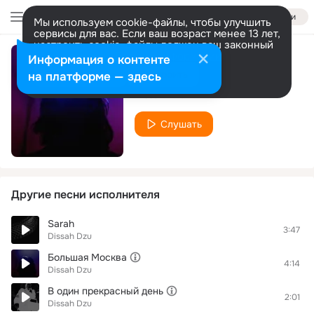
Войти
Мы используем cookie-файлы, чтобы улучшить
сервисы для вас. Если ваш возраст менее 13 лет,
настроить cookie-файлы должен ваш законный
представитель.
Больше информации
Информация о контенте
Фуллово
Разрешить все
Настроить
на платформе — здесь
Dissah Dzu
Слушать
Другие песни исполнителя
Sarah
3:47
Dissah Dzu
Большая Москва
4:14
Dissah Dzu
В один прекрасный день
2:01
Dissah Dzu