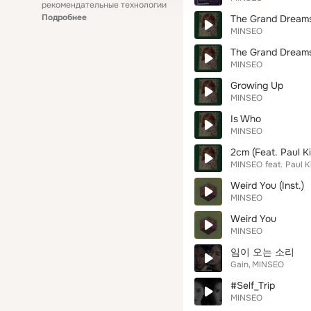
рекомендательные технологии
Подробнее
The Grand Dreams 
MINSEO
The Grand Dream
MINSEO
Growing Up
MINSEO
Is Who
MINSEO
2cm (Feat. Paul K
MINSEO
feat.
Paul K
Weird You (Inst.)
MINSEO
Weird You
MINSEO
임이 오는 소리
Gain
MINSEO
#Self_Trip
MINSEO