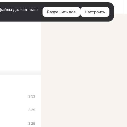
Войти
e-файлы должен ваш
Разрешить все
Настроить
Правая
колонка
3:53
3:25
3:25