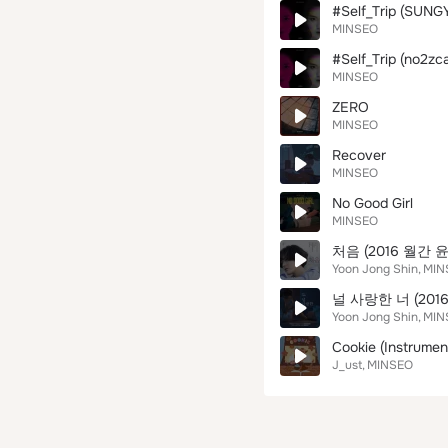
#Self_Trip (SUNG
MINSEO
#Self_Trip (no2zc
MINSEO
ZERO
MINSEO
Recover
MINSEO
No Good Girl
MINSEO
처음 (2016 월간 
Yoon Jong Shin
MIN
널 사랑한 너 (201
Yoon Jong Shin
MIN
Cookie (Instrumen
J_ust
MINSEO