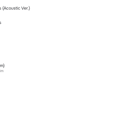
(Acoustic Ver.)
s
im)
im