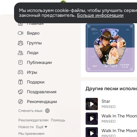
Мы используем cookie-файлы, чтобы улучшить сервис
законный представитель.
Больше информации
Левая
Главная
колонка
Видео
Группы
Люди
Публикации
Игры
Подарки
Другие песни исполн
Поздравления
Star
Рекомендации
MINSEO
Сменить язык
Walk In The Moonli
Рекламодателям
Помощь
MINSEO
Новости
Ещё
Walk In The Moonl
Мы применяем
MINSEO