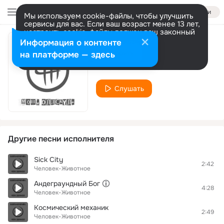
Войти
Мы используем cookie-файлы, чтобы улучшить
сервисы для вас. Если ваш возраст менее 13 лет,
настроить cookie-файлы должен ваш законный
представитель.
Больше информации
Информация о контенте
Лето любви
Разрешить все
Настроить
на платформе — здесь
Человек-Животное
Слушать
Другие песни исполнителя
Sick City
2:42
Человек-Животное
Андеграундный Бог
4:28
Человек-Животное
Космический механик
2:49
Человек-Животное