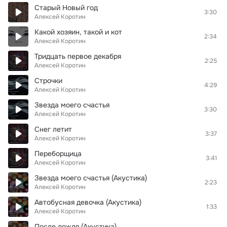
Старый Новый год
3:30
Алексей Коротин
Какой хозяин, такой и кот
2:34
Алексей Коротин
Тридцать первое декабря
2:25
Алексей Коротин
Строчки
4:29
Алексей Коротин
Звезда моего счастья
3:30
Алексей Коротин
Снег летит
3:37
Алексей Коротин
Переборщица
3:41
Алексей Коротин
Звезда моего счастья (Акустика)
2:23
Алексей Коротин
Автобусная девочка (Акустика)
1:33
Алексей Коротин
После дождя (Акустика)