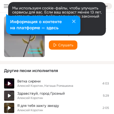
Войти
Мы используем cookie-файлы, чтобы улучшить
сервисы для вас. Если ваш возраст менее 13 лет,
настроить cookie-файлы должен ваш законный
представитель.
Больше информации
Информация о контенте
Апрель (Под гитару)
Разрешить все
Настроить
на платформе — здесь
Алексей Коротин
Слушать
Другие песни исполнителя
Ветка сирени
4:03
Алексей Коротин
Наташа Ромашкина
Здравствуй, город Грозный
5:29
Алексей Коротин
Я для тебя зажгу звезду
2:05
Алексей Коротин