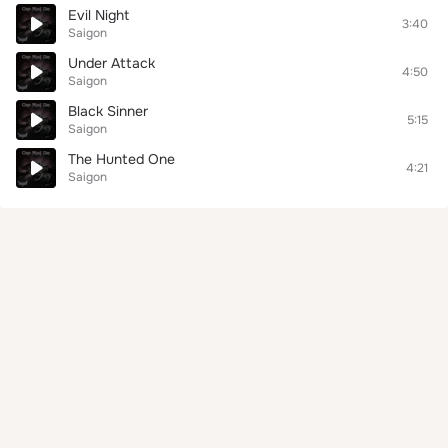
Evil Night
3:40
Saigon
Under Attack
4:50
Saigon
Black Sinner
5:15
Saigon
The Hunted One
4:21
Saigon