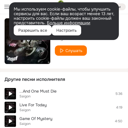
Войти
Мы используем cookie-файлы, чтобы улучшить
сервисы для вас. Если ваш возраст менее 13 лет,
настроить cookie-файлы должен ваш законный
представитель.
Больше информации
Feel The Power
Разрешить все
Настроить
Saigon
Слушать
Другие песни исполнителя
...And One Must Die
5:36
Saigon
Live For Today
4:19
Saigon
Game Of Mystery
4:50
Saigon