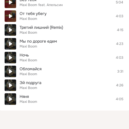
5:04
Maxi Boom
feat.
Апельсин
От тебя убегу
4:03
Maxi Boom
Третий лишний (Remix)
4:15
Maxi Boom
Мы по дороге едем
4:23
Maxi Boom
Ночь
4:03
Maxi Boom
Обломайся
3:31
Maxi Boom
Эй подруга
4:26
Maxi Boom
Няня
4:05
Maxi Boom