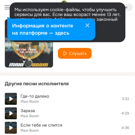
Войти
Мы используем cookie-файлы, чтобы улучшить
сервисы для вас. Если ваш возраст менее 13 лет,
настроить cookie-файлы должен ваш законный
представитель.
Больше информации
Информация о контенте
Пацанка (Remix)
Разрешить все
Настроить
на платформе — здесь
Maxi Boom
Слушать
Другие песни исполнителя
Где-то далеко
3:33
Maxi Boom
Зараза
4:29
Maxi Boom
Если тебе не спится
4:36
Maxi Boom