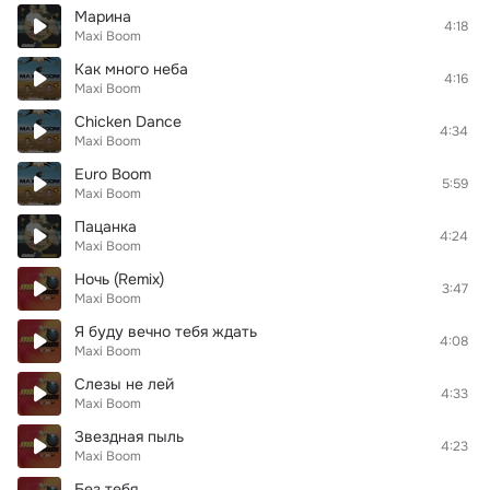
Марина
4:18
Maxi Boom
Как много неба
4:16
Maxi Boom
Chicken Dance
4:34
Maxi Boom
Euro Boom
5:59
Maxi Boom
Пацанка
4:24
Maxi Boom
Ночь (Remix)
3:47
Maxi Boom
Я буду вечно тебя ждать
4:08
Maxi Boom
Слезы не лей
4:33
Maxi Boom
Звездная пыль
4:23
Maxi Boom
Без тебя