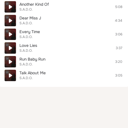
Another Kind Of
5:08
S.A.D.O.
Dear Miss J
4:34
S.A.D.O.
Every Time
3:06
S.A.D.O.
Love Lies
3:37
S.A.D.O.
Run Baby Run
3:20
S.A.D.O.
Talk About Me
3:05
S.A.D.O.