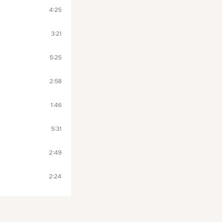
4:25
3:21
5:25
2:58
1:46
5:31
2:49
2:24