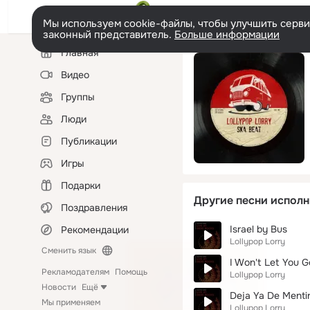
Мы используем cookie-файлы, чтобы улучшить сервис
законный представитель.
Больше информации
Левая
Главная
колонка
Видео
Группы
Люди
Публикации
Игры
Подарки
Другие песни исполн
Поздравления
Israel by Bus
Рекомендации
Lollypop Lorry
Сменить язык
I Won't Let You G
Рекламодателям
Помощь
Lollypop Lorry
Новости
Ещё
Deja Ya De Menti
Мы применяем
Lollypop Lorry