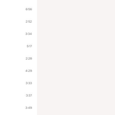
6:56
2:52
3:34
5:17
2:28
4:29
3:33
3:37
3:49