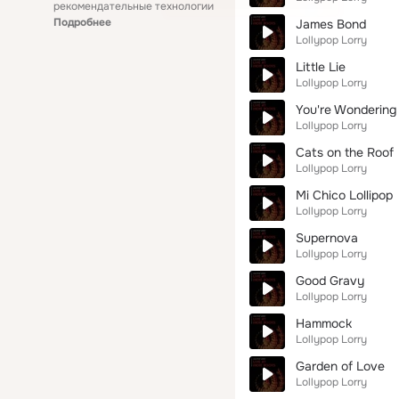
рекомендательные технологии
Подробнее
James Bond
Lollypop Lorry
Little Lie
Lollypop Lorry
You're Wonderin
Lollypop Lorry
Cats on the Roof
Lollypop Lorry
Mi Chico Lollipop
Lollypop Lorry
Supernova
Lollypop Lorry
Good Gravy
Lollypop Lorry
Hammock
Lollypop Lorry
Garden of Love
Lollypop Lorry