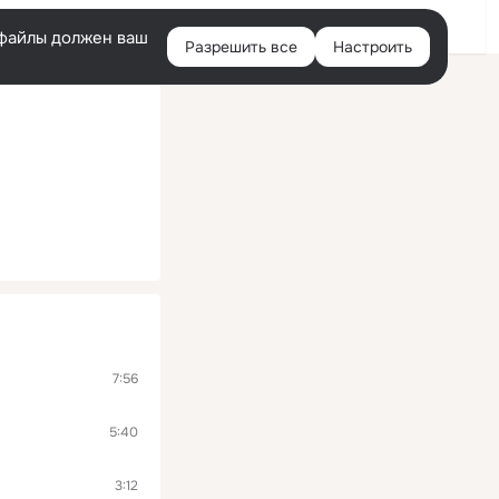
Войти
e-файлы должен ваш
Разрешить все
Настроить
Правая
колонка
7:56
5:40
3:12