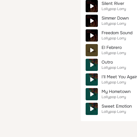
Silent River
Lollypop Lorry
Simmer Down
Lollypop Lorry
Freedom Sound
Lollypop Lorry
El Febrero
Lollypop Lorry
Outro
Lollypop Lorry
I'll Meet You Agai
Lollypop Lorry
My Hometown
Lollypop Lorry
Sweet Emotion
Lollypop Lorry