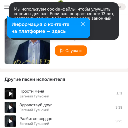
Войти
Мы используем cookie-файлы, чтобы улучшить
сервисы для вас. Если ваш возраст менее 13 лет,
настроить cookie-файлы должен ваш законный
представитель.
Больше информации
Информация о контенте
Лай-Лай-Лай
Разрешить все
Настроить
на платформе — здесь
Евгений Тульский
Слушать
Другие песни исполнителя
Прости меня
3:17
Евгений Тульский
Здравствуй друг
3:39
Евгений Тульский
Разбитое сердце
3:25
Евгений Тульский