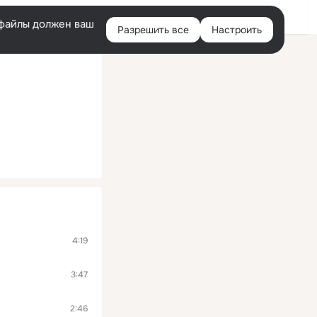
Войти
e-файлы должен ваш
Разрешить все
Настроить
Правая
колонка
4:19
3:47
2:46