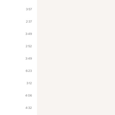
3:57
2:37
3:49
2:52
3:49
6:23
3:12
4:06
4:32