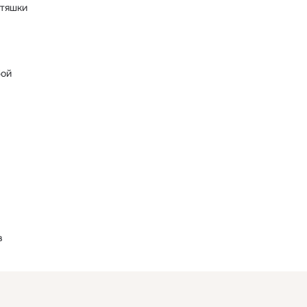
тяшки
бой
в