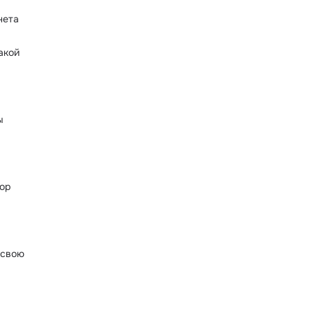
нета
акой
ы
ор
 свою