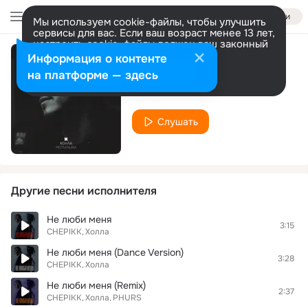
Войти
Мы используем cookie-файлы, чтобы улучшить
сервисы для вас. Если ваш возраст менее 13 лет,
настроить cookie-файлы должен ваш законный
представитель.
Больше информации
Информация о контенте
Мотыльки
Разрешить все
Настроить
на платформе — здесь
Холла
Слушать
Другие песни исполнителя
Не люби меня
3:15
CHEPIKK
Холла
Не люби меня (Dance Version)
3:28
CHEPIKK
Холла
Не люби меня (Remix)
2:37
CHEPIKK
Холла
PHURS