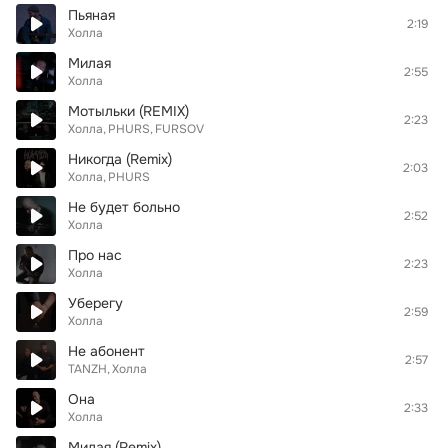
Пьяная
2:19
Холла
Милая
2:55
Холла
Мотыльки (REMIX)
2:23
Холла
PHURS
FURSOV
Никогда (Remix)
2:03
Холла
PHURS
Не будет больно
2:52
Холла
Про нас
2:23
Холла
Уберегу
2:59
Холла
Не абонент
2:57
TANZH
Холла
Она
2:33
Холла
Милая (Remix)