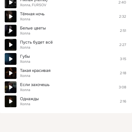
2:40
Холла
FURSOV
Тёмная ночь
2:32
Холла
Белые цветы
2:51
Холла
Пусть будет всё
2:27
Холла
Губы
3:15
Холла
Такая красивая
2:18
Холла
Если захочешь
3:08
Холла
Однажды
2:16
Холла