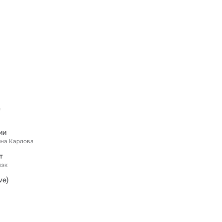
е
ии
яна Карлова
т
лэк
ve)