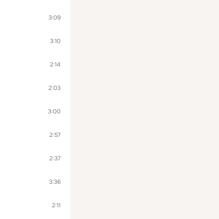
3:09
3:10
2:14
2:03
3:00
2:57
2:37
3:36
2:11