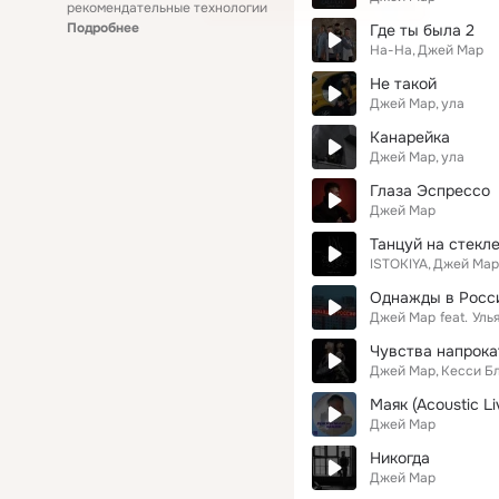
рекомендательные технологии
Подробнее
Где ты была 2
На-На
Джей Мар
Не такой
Джей Мар
ула
Канарейка
Джей Мар
ула
Глаза Эспрессо
Джей Мар
Танцуй на стекл
ISTOKIYA
Джей Мар
Однажды в Росс
Джей Мар
feat.
Уль
Чувства напрока
Джей Мар
Кесси Б
Маяк (Acoustiс Li
Джей Мар
Никогда
Джей Мар