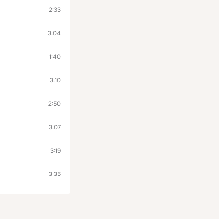
2:33
3:04
1:40
3:10
2:50
3:07
3:19
3:35