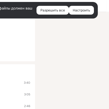
Войти
e-файлы должен ваш
Разрешить все
Настроить
Правая
колонка
3:40
3:05
2:46