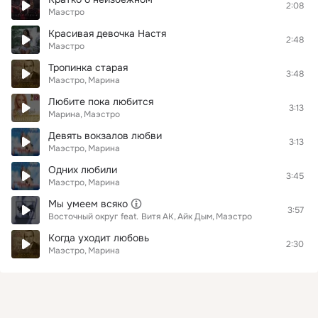
2:08
Маэстро
Красивая девочка Настя
2:48
Маэстро
Тропинка старая
3:48
Маэстро
Марина
Любите пока любится
3:13
Марина
Маэстро
Девять вокзалов любви
3:13
Маэстро
Марина
Одних любили
3:45
Маэстро
Марина
Мы умеем всяко
3:57
Восточный округ
feat.
Витя АК
Айк Дым
Маэстро
Когда уходит любовь
2:30
Маэстро
Марина