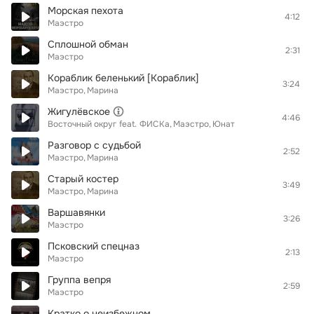
Морская пехота
4:12
Маэстро
Сплошной обман
2:31
Маэстро
Кораблик беленький [Кораблик]
3:24
Маэстро
Марина
Жигулёвское
4:46
Восточный округ
feat.
ФИСКа
Маэстро
Юнат
Разговор с судьбой
2:52
Маэстро
Марина
Старый костер
3:49
Маэстро
Марина
Варшавянки
3:26
Маэстро
Псковский спецназ
2:13
Маэстро
Группа вепря
2:59
Маэстро
Кратко о неизбежном