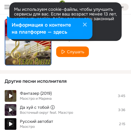
Войти
Мы используем cookie-файлы, чтобы улучшить
сервисы для вас. Если ваш возраст менее 13 лет,
настроить cookie-файлы должен ваш законный
представитель.
Больше информации
Информация о контенте
Мы ждём
Разрешить все
Настроить
на платформе — здесь
Маэстро
Слушать
Другие песни исполнителя
Фантазер (2019)
3:45
Маэстро и Марина
Да хуй с тобой
3:36
Восточный округ
feat.
Маэстро
Русский автобат
2:15
Маэстро