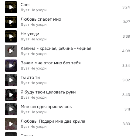
Снег
3:24
Дуэт Не уходи
Любовь спасет мир
3:27
Дуэт Не уходи
Не уходи
3:39
Дуэт Не уходи
Калина - красная, рябина - чёрная
4:08
Дуэт Не уходи
Зачем мне этот мир без тебя
3:34
Дуэт Не уходи
Ты это ты
3:02
Дуэт Не уходи
Я буду твои целовать руки
3:43
Дуэт Не уходи
Мне сегодня приснилось
3:11
Дуэт Не уходи
Любовь! Подари мне два крыла
3:33
Дуэт Не уходи
Солги...