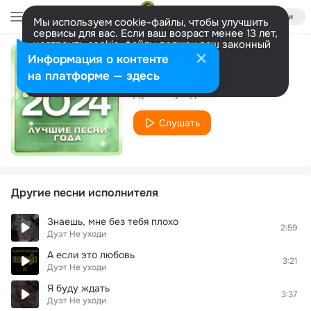
Войти
Мы используем cookie-файлы, чтобы улучшить
сервисы для вас. Если ваш возраст менее 13 лет,
настроить cookie-файлы должен ваш законный
представитель.
Больше информации
Информация о контенте
Красное - белое
Разрешить все
Настроить
на платформе — здесь
Дуэт Не уходи
Слушать
Другие песни исполнителя
Знаешь, мне без тебя плохо
2:59
Дуэт Не уходи
А если это любовь
3:21
Дуэт Не уходи
Я буду ждать
3:37
Дуэт Не уходи