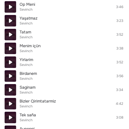
Op Meni
3:46
Sevinch
Yaşatmaz
3:23
Sevinch
Tatam
3:52
Sevinch
Menim içün
3:38
Sevinch
Yirlarim
3:52
Sevinch
Birdanem
3:56
Sevinch
Saginam
3:34
Sevinch
Bizler Qirimtatarmiz
4:42
Sevinch
Tek saña
3:08
Sevinch
Aynenni