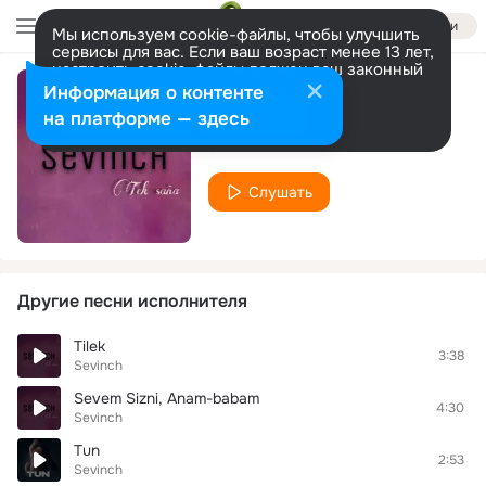
Войти
Мы используем cookie-файлы, чтобы улучшить
сервисы для вас. Если ваш возраст менее 13 лет,
настроить cookie-файлы должен ваш законный
представитель.
Больше информации
Информация о контенте
Telefon
Разрешить все
Настроить
на платформе — здесь
Sevinch
Слушать
Другие песни исполнителя
Tilek
3:38
Sevinch
Sevem Sizni, Anam-babam
4:30
Sevinch
Tun
2:53
Sevinch