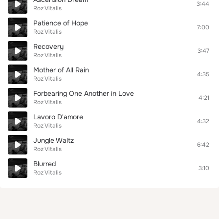
3:44
Roz Vitalis
Patience of Hope
7:00
Roz Vitalis
Recovery
3:47
Roz Vitalis
Mother of All Rain
4:35
Roz Vitalis
Forbearing One Another in Love
4:21
Roz Vitalis
Lavoro D'amore
4:32
Roz Vitalis
Jungle Waltz
6:42
Roz Vitalis
Blurred
3:10
Roz Vitalis