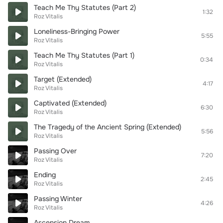
Teach Me Thy Statutes (Part 2)
1:32
Roz Vitalis
Loneliness-Bringing Power
5:55
Roz Vitalis
Teach Me Thy Statutes (Part 1)
0:34
Roz Vitalis
Target (Extended)
4:17
Roz Vitalis
Captivated (Extended)
6:30
Roz Vitalis
The Tragedy of the Ancient Spring (Extended)
5:56
Roz Vitalis
Passing Over
7:20
Roz Vitalis
Ending
2:45
Roz Vitalis
Passing Winter
4:26
Roz Vitalis
Ascension Dream