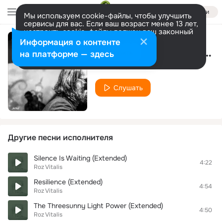
Войти
Мы используем cookie-файлы, чтобы улучшить
сервисы для вас. Если ваш возраст менее 13 лет,
настроить cookie-файлы должен ваш законный
представитель.
Больше информации
Информация о контенте
The Hidden Man of the Heart
Разрешить все
Настроить
на платформе — здесь
Roz Vitalis
Слушать
Другие песни исполнителя
Silence Is Waiting (Extended)
4:22
Roz Vitalis
Resilience (Extended)
4:54
Roz Vitalis
The Threesunny Light Power (Extended)
4:50
Roz Vitalis