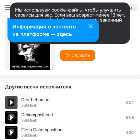
Войти
Мы используем cookie-файлы, чтобы улучшить
сервисы для вас. Если ваш возраст менее 13 лет,
настроить cookie-файлы должен ваш законный
представитель.
Больше информации
Информация о контенте
Dekomposition II
Разрешить все
Настроить
на платформе — здесь
Subklinik
Слушать
Другие песни исполнителя
Deathchamber
5:04
Subklinik
Dekomposition I
5:06
Subklinik
Flesh Dekomposition
4:30
Subklinik