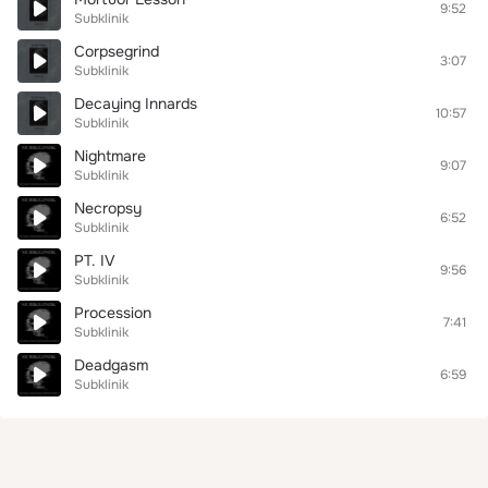
9:52
Subklinik
Corpsegrind
3:07
Subklinik
Decaying Innards
10:57
Subklinik
Nightmare
9:07
Subklinik
Necropsy
6:52
Subklinik
PT. IV
9:56
Subklinik
Procession
7:41
Subklinik
Deadgasm
6:59
Subklinik