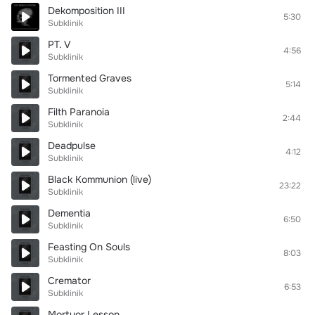
Dekomposition III
5:30
Subklinik
PT. V
4:56
Subklinik
Tormented Graves
5:14
Subklinik
Filth Paranoia
2:44
Subklinik
Deadpulse
4:12
Subklinik
Black Kommunion (live)
23:22
Subklinik
Dementia
6:50
Subklinik
Feasting On Souls
8:03
Subklinik
Cremator
6:53
Subklinik
Mortuor Lesson