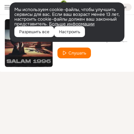
Войти
Мы используем cookie-файлы, чтобы улучшить
сервисы для вас. Если ваш возраст менее 13 лет,
настроить cookie-файлы должен ваш законный
представитель.
Больше информации
Salam 1996
Разрешить все
Настроить
Groove Dealers
Memphis Cult
MC 
feat.
Слушать