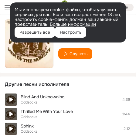
Войти
Мы используем cookie-файлы, чтобы улучшить
сервисы для вас. Если ваш возраст менее 13 лет,
настроить cookie-файлы должен ваш законный
представитель.
Больше информации
Its Difficult
Разрешить все
Настроить
Oddsocks
Слушать
Другие песни исполнителя
Blind And Unknowning
4:39
Oddsocks
Thrilled Me With Your Love
3:44
Oddsocks
Sphinx
2:12
Oddsocks