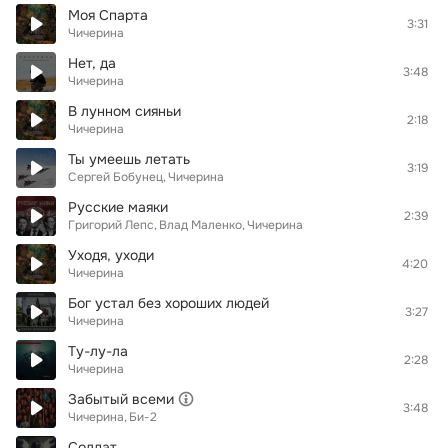
Моя Спарта
3:31
Чичерина
Нет, да
3:48
Чичерина
В лунном сияньи
2:18
Чичерина
Ты умеешь летать
3:19
Сергей Бобунец
Чичерина
Русские маяки
2:39
Григорий Лепс
Влад Маленко
Чичерина
Уходя, уходи
4:20
Чичерина
Бог устал без хороших людей
3:27
Чичерина
Ту-лу-ла
2:28
Чичерина
Забытый всеми
3:48
Чичерина
Би-2
Солдат