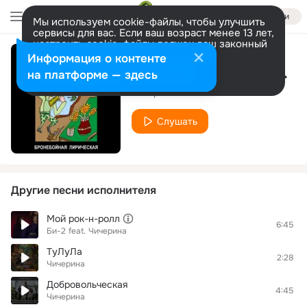
Войти
Мы используем cookie-файлы, чтобы улучшить
сервисы для вас. Если ваш возраст менее 13 лет,
настроить cookie-файлы должен ваш законный
представитель.
Больше информации
Информация о контенте
БРОНЕБОЙНАЯ ЛИРИЧЕСКАЯ
Разрешить все
Настроить
на платформе — здесь
Чичерина
Слушать
Другие песни исполнителя
Мой рок-н-ролл
6:45
Би-2
feat.
Чичерина
ТуЛуЛа
2:28
Чичерина
Добровольческая
4:45
Чичерина