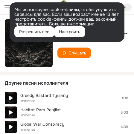
Войти
Мы используем cookie-файлы, чтобы улучшить
сервисы для вас. Если ваш возраст менее 13 лет,
настроить cookie-файлы должен ваш законный
представитель.
Больше информации
The Bloody Victims, Pt.2
Разрешить все
Настроить
Immense
Слушать
Другие песни исполнителя
Greedy Bastard Tyranny
3:38
Immense
Habitat Para Penjilat
5:03
Immense
Global War Conspiracy
4:39
Immense