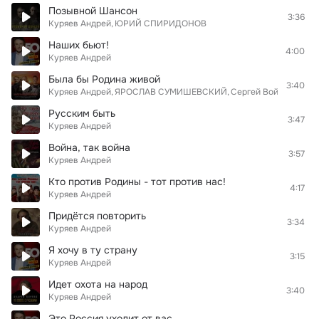
Позывной Шансон
3:36
Куряев Андрей
ЮРИЙ СПИРИДОНОВ
Наших бьют!
4:00
Куряев Андрей
Была бы Родина живой
3:40
Куряев Андрей
ЯРОСЛАВ СУМИШЕВСКИЙ
Сергей Войтенко
Русским быть
3:47
Куряев Андрей
Война, так война
3:57
Куряев Андрей
Кто против Родины - тот против нас!
4:17
Куряев Андрей
Придётся повторить
3:34
Куряев Андрей
Я хочу в ту страну
3:15
Куряев Андрей
Идет охота на народ
3:40
Куряев Андрей
Это Россия уходит от вас