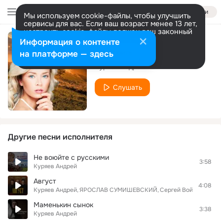
Войти
Мы используем cookie-файлы, чтобы улучшить
сервисы для вас. Если ваш возраст менее 13 лет,
настроить cookie-файлы должен ваш законный
представитель.
Больше информации
Информация о контенте
Русский офицер
Разрешить все
Настроить
на платформе — здесь
Куряев Андрей
Слушать
Другие песни исполнителя
Не воюйте с русскими
3:58
Куряев Андрей
Август
4:08
Куряев Андрей
ЯРОСЛАВ СУМИШЕВСКИЙ
Сергей Войтенко
Маменькин сынок
3:38
Куряев Андрей