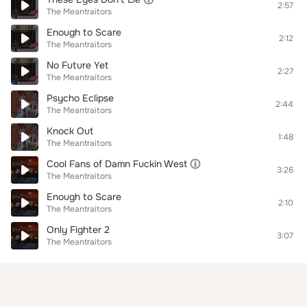
2:57
The Meantraitors
Enough to Scarе
2:12
The Meantraitors
No Future Yet
2:27
The Meantraitors
Psycho Eclipse
2:44
The Meantraitors
Knock Out
1:48
The Meantraitors
Cool Fans of Damn Fuckin West
3:26
The Meantraitors
Enough to Scare
2:10
The Meantraitors
Only Fighter 2
3:07
The Meantraitors