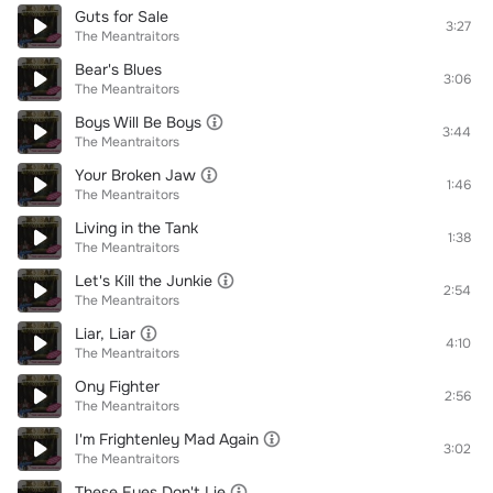
Guts for Sale
3:27
The Meantraitors
Bear's Blues
3:06
The Meantraitors
Boys Will Be Boys
3:44
The Meantraitors
Your Broken Jaw
1:46
The Meantraitors
Living in the Tank
1:38
The Meantraitors
Let's Kill the Junkie
2:54
The Meantraitors
Liar, Liar
4:10
The Meantraitors
Ony Fighter
2:56
The Meantraitors
I'm Frightenley Mad Again
3:02
The Meantraitors
These Eyes Don't Lie