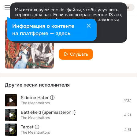
Войти
Мы используем cookie-файлы, чтобы улучшить
сервисы для вас. Если ваш возраст менее 13 лет,
настроить cookie-файлы должен ваш законный
представитель.
Больше информации
Информация о контенте
Grim Rock
Разрешить все
Настроить
на платформе — здесь
The Meantraitors
Слушать
Другие песни исполнителя
Sideline Hater
4:37
The Meantraitors
Battlefield (Spermasteron ll)
4:21
The Meantraitors
Target
2:51
The Meantraitors