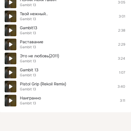
3:05
Gambit 13
Твой нежный..
3:01
Gambit 13
Gambit13
2:38
Gambit 13
Раставание
2:29
Gambit 13
Это не любовь(2011)
3:24
Gambit 13
Gambit 13
1:07
Gambit 13
Pistol Grip (Rekoil Remix)
3:40
Gambit 13
Наигранно
3:11
Gambit 13