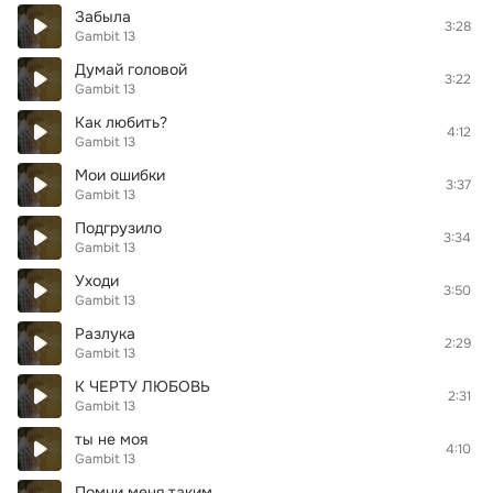
Забыла
3:28
Gambit 13
Думай головой
3:22
Gambit 13
Как любить?
4:12
Gambit 13
Мои ошибки
3:37
Gambit 13
Подгрузило
3:34
Gambit 13
Уходи
3:50
Gambit 13
Разлука
2:29
Gambit 13
К ЧЕРТУ ЛЮБОВЬ
2:31
Gambit 13
ты не моя
4:10
Gambit 13
Помни меня таким