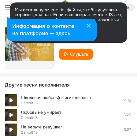
Войти
Мы используем cookie-файлы, чтобы улучшить
сервисы для вас. Если ваш возраст менее 13 лет,
настроить cookie-файлы должен ваш законный
представитель.
Больше информации
Информация о контенте
Чистый Лист
Разрешить все
Настроить
на платформе — здесь
Gambit 13
Слушать
Другие песни исполнителя
Школьная любовь(офигительная п
4:15
Gambit 13
Любовь не умирает
3:25
Gambit 13
Не верьте девушкам
3:27
Gambit 13