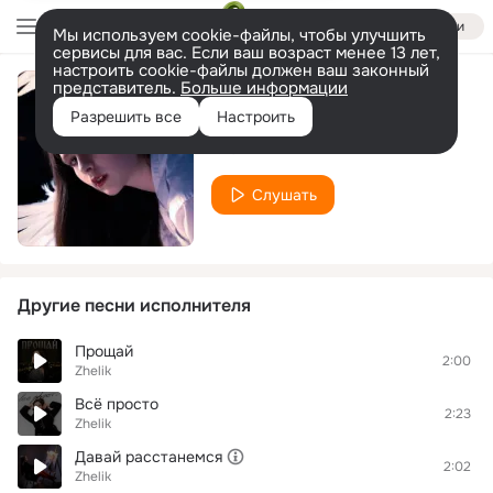
Войти
Мы используем cookie-файлы, чтобы улучшить
сервисы для вас. Если ваш возраст менее 13 лет,
настроить cookie-файлы должен ваш законный
представитель.
Больше информации
Ещё не раз
Разрешить все
Настроить
Zhelik
Слушать
Другие песни исполнителя
Прощай
2:00
Zhelik
Всё просто
2:23
Zhelik
Давай расстанемся
2:02
Zhelik