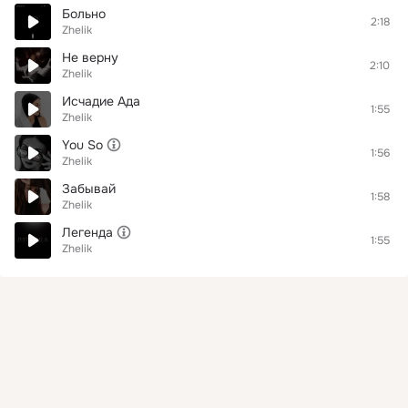
Больно
2:18
Zhelik
Не верну
2:10
Zhelik
Исчадие Ада
1:55
Zhelik
You So
1:56
Zhelik
Забывай
1:58
Zhelik
Легенда
1:55
Zhelik