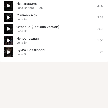
Невыносимо
3:20
Lona Bri
feat.
BRANT
Мальчик мой
2:58
Lona Bri
Отравил (Acoustic Version)
2:38
Lona Bri
Непослушная
2:50
Lona Bri
Бумажная любовь
3:11
Lona Bri