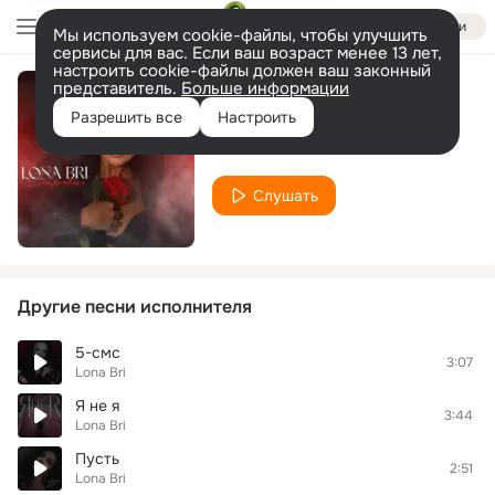
Войти
Мы используем cookie-файлы, чтобы улучшить
сервисы для вас. Если ваш возраст менее 13 лет,
настроить cookie-файлы должен ваш законный
представитель.
Больше информации
Отравил
Разрешить все
Настроить
Lona Bri
Слушать
Другие песни исполнителя
5-смс
3:07
Lona Bri
Я не я
3:44
Lona Bri
Пусть
2:51
Lona Bri