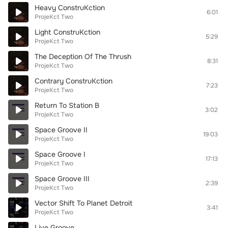
Heavy ConstruKction
6:01
ProjeKct Two
Light ConstruKction
5:29
ProjeKct Two
The Deception Of The Thrush
8:31
ProjeKct Two
Contrary ConstruKction
7:23
ProjeKct Two
Return To Station B
3:02
ProjeKct Two
Space Groove II
19:03
ProjeKct Two
Space Groove I
17:13
ProjeKct Two
Space Groove III
2:39
ProjeKct Two
Vector Shift To Planet Detroit
3:41
ProjeKct Two
Live Groove