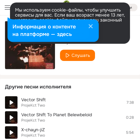
Войти
Мы используем cookie-файлы, чтобы улучшить
сервисы для вас. Если ваш возраст менее 13 лет,
настроить cookie-файлы должен ваш законный
представитель.
Больше информации
Информация о контенте
Sus-tayn-Z
Разрешить все
Настроить
на платформе — здесь
ProjeKct Two
Слушать
Другие песни исполнителя
Vector Shift
7:38
ProjeKct Two
Vector Shift To Planet Belewbeloid
0:28
ProjeKct Two
X-chayn-jiZ
5:54
ProjeKct Two