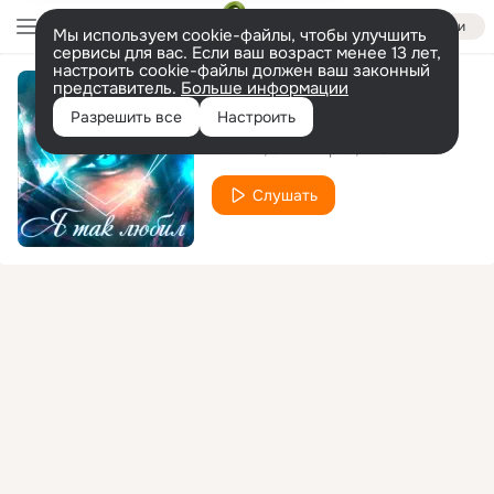
Войти
Мы используем cookie-файлы, чтобы улучшить
сервисы для вас. Если ваш возраст менее 13 лет,
настроить cookie-файлы должен ваш законный
представитель.
Больше информации
Я так любил
Разрешить все
Настроить
Тайпан
Элвин Грей
IL'GIZ
Слушать