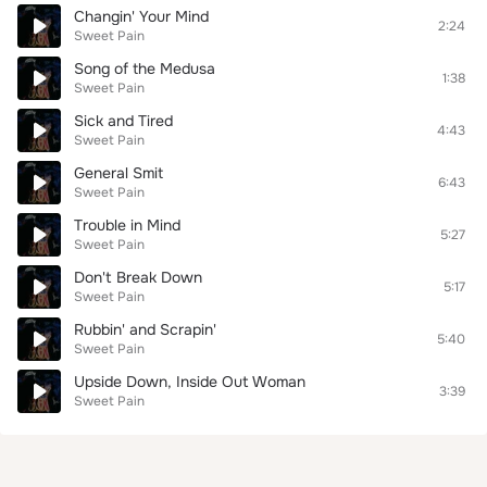
Changin' Your Mind
2:24
Sweet Pain
Song of the Medusa
1:38
Sweet Pain
Sick and Tired
4:43
Sweet Pain
General Smit
6:43
Sweet Pain
Trouble in Mind
5:27
Sweet Pain
Don't Break Down
5:17
Sweet Pain
Rubbin' and Scrapin'
5:40
Sweet Pain
Upside Down, Inside Out Woman
3:39
Sweet Pain