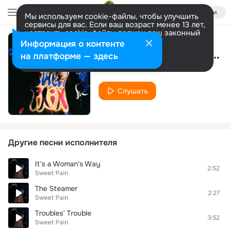
Войти
Мы используем cookie-файлы, чтобы улучшить
сервисы для вас. Если ваш возраст менее 13 лет,
настроить cookie-файлы должен ваш законный
представитель.
Больше информации
Информация о контенте
The Rooster Crows at Midnight
Разрешить все
Настроить
на платформе — здесь
Sweet Pain
Слушать
Другие песни исполнителя
It's a Woman's Way
2:52
Sweet Pain
The Steamer
2:27
Sweet Pain
Troubles' Trouble
3:52
Sweet Pain