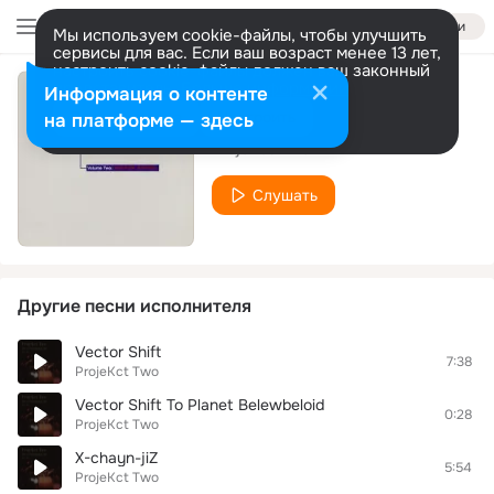
Войти
Мы используем cookie-файлы, чтобы улучшить
сервисы для вас. Если ваш возраст менее 13 лет,
настроить cookie-файлы должен ваш законный
представитель.
Больше информации
Информация о контенте
Space Groove I
Разрешить все
Настроить
на платформе — здесь
ProjeKct Two
Слушать
Другие песни исполнителя
Vector Shift
7:38
ProjeKct Two
Vector Shift To Planet Belewbeloid
0:28
ProjeKct Two
X-chayn-jiZ
5:54
ProjeKct Two