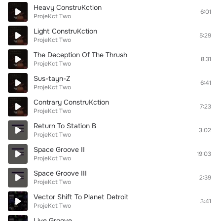
Heavy ConstruKction
6:01
ProjeKct Two
Light ConstruKction
5:29
ProjeKct Two
The Deception Of The Thrush
8:31
ProjeKct Two
Sus-tayn-Z
6:41
ProjeKct Two
Contrary ConstruKction
7:23
ProjeKct Two
Return To Station B
3:02
ProjeKct Two
Space Groove II
19:03
ProjeKct Two
Space Groove III
2:39
ProjeKct Two
Vector Shift To Planet Detroit
3:41
ProjeKct Two
Live Groove