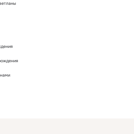
ветланы
ждения
рождения
 нами