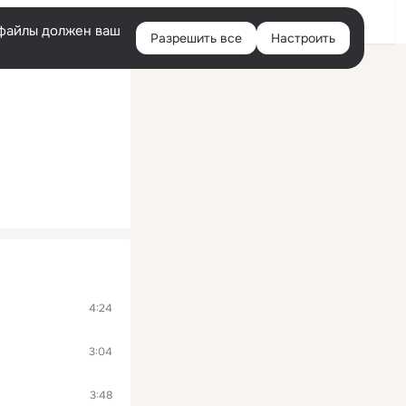
Войти
e-файлы должен ваш
Разрешить все
Настроить
Правая
колонка
4:24
3:04
3:48