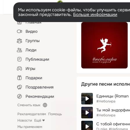
Мы используем cookie-файлы, чтобы улучшить сервис
законный представитель.
Больше информации
Левая
Главная
колонка
Видео
Группы
Люди
Публикации
Игры
Подарки
Другие песни исполн
Поздравления
Единицы (Roman 
Рекомендации
#Неболира
Сменить язык
Ты мой эндорфи
Рекламодателям
Помощь
#Неболира
Новости
Ещё
С тобой офигенн
Мы применяем
D-nike
#Неболира