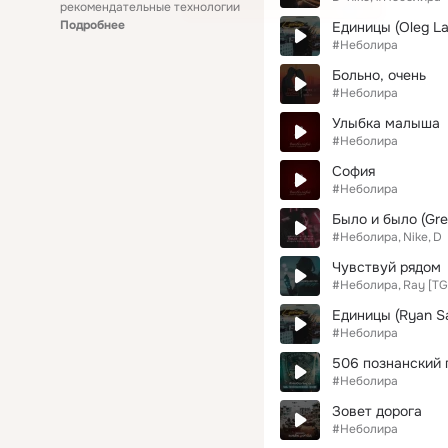
рекомендательные технологии
Подробнее
Единицы (Oleg La
#Неболира
Больно, очень
#Неболира
Улыбка малыша
#Неболира
София
#Неболира
Было и было (Gre
#Неболира
Nike
D
Чувствуй рядом
#Неболира
Ray [TG
Единицы (Ryan Sa
#Неболира
506 познанский 
#Неболира
Зовет дорога
#Неболира