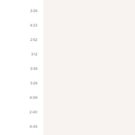
3:26
4:23
2:52
3:12
3:39
3:26
4:06
2:40
4:45