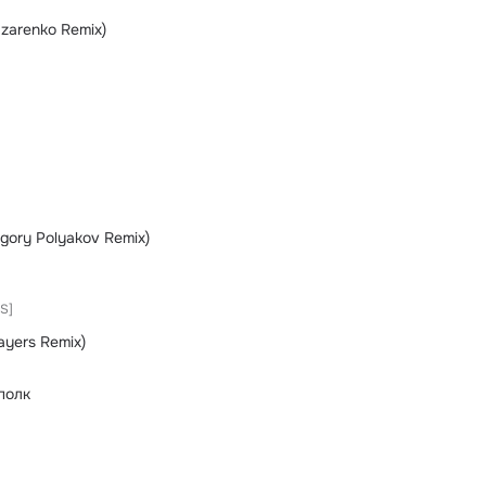
zarenko Remix)
gory Polyakov Remix)
S]
yers Remix)
полк