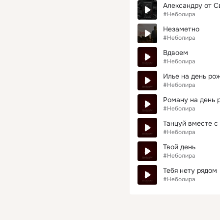
Александру от С
#Неболира
Незаметно
#Неболира
Вдвоем
#Неболира
Илье на день ро
#Неболира
Роману на день 
#Неболира
Танцуй вместе с
#Неболира
Твой день
#Неболира
Тебя нету рядом
#Неболира