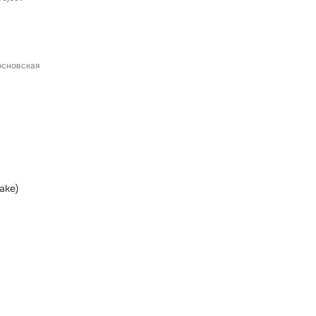
основская
ake)