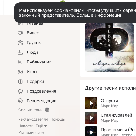
Мы используем cookie-файлы, чтобы улучшить сервис
законный представитель.
Больше информации
Левая
Главная
колонка
Видео
Группы
Люди
Публикации
Игры
Подарки
Другие песни исполн
Поздравления
Отпусти
Рекомендации
Мари Мар
Сменить язык
Стая журавлей
Рекламодателям
Помощь
Мари Мар
Новости
Ещё
Прости меня (Rem
Мы применяем
Мари Мар
Techno P