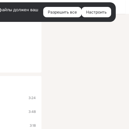
Войти
e-файлы должен ваш
Разрешить все
Настроить
Правая
колонка
3:24
3:48
3:18