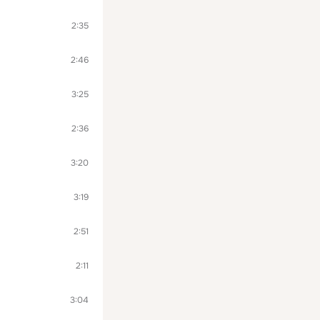
2:35
2:46
3:25
2:36
3:20
3:19
2:51
2:11
3:04