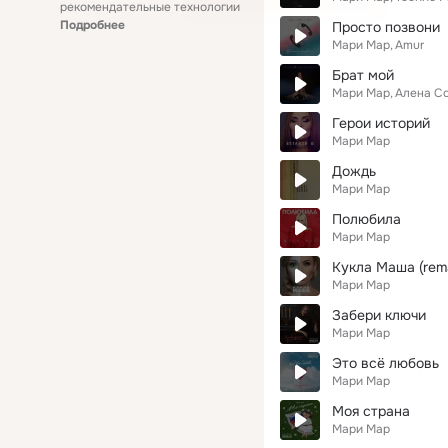
рекомендательные технологии
Подробнее
Просто позвони
Мари Мар
Amur
Брат мой
Мари Мар
Алена С
Герои историй
Мари Мар
Дождь
Мари Мар
Полюбила
Мари Мар
Кукла Маша (rem
Мари Мар
Забери ключи
Мари Мар
Это всё любовь
Мари Мар
Моя страна
Мари Мар