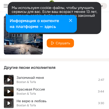
Войти
Мы используем cookie-файлы, чтобы улучшить
сервисы для вас. Если ваш возраст менее 13 лет,
настроить cookie-файлы должен ваш законный
представитель.
Больше информации
Информация о контенте
Город не спит
Разрешить все
Настроить
на платформе — здесь
Bostan & TaYa
Слушать
Другие песни исполнителя
Запоминай меня
2:47
Bostan & TaYa
Красивая Россия
3:44
Bostan & TaYa
Не верю в любовь
3:30
Bostan & TaYa