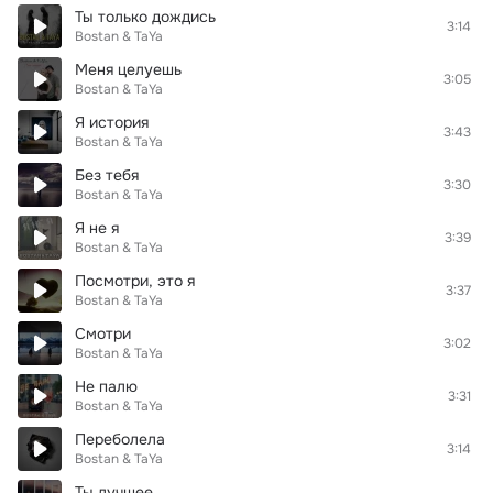
Ты только дождись
3:14
Bostan & TaYa
Меня целуешь
3:05
Bostan & TaYa
Я история
3:43
Bostan & TaYa
Без тебя
3:30
Bostan & TaYa
Я не я
3:39
Bostan & TaYa
Посмотри, это я
3:37
Bostan & TaYa
Смотри
3:02
Bostan & TaYa
Не палю
3:31
Bostan & TaYa
Переболела
3:14
Bostan & TaYa
Ты лучшее