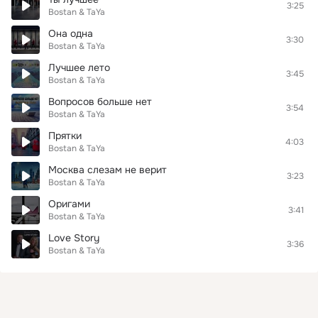
3:25
Bostan & TaYa
Она одна
3:30
Bostan & TaYa
Лучшее лето
3:45
Bostan & TaYa
Вопросов больше нет
3:54
Bostan & TaYa
Прятки
4:03
Bostan & TaYa
Москва слезам не верит
3:23
Bostan & TaYa
Оригами
3:41
Bostan & TaYa
Love Story
3:36
Bostan & TaYa