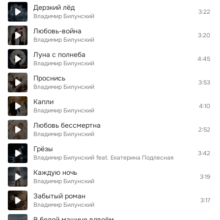
Дерзкий лёд
3:22
Владимир Билунский
Любовь-война
3:20
Владимир Билунский
Луна с полнеба
4:45
Владимир Билунский
Проснись
3:53
Владимир Билунский
Капли
4:10
Владимир Билунский
Любовь бессмертна
2:52
Владимир Билунский
Грёзы
3:42
Владимир Билунский
feat.
Екатерина Подлесная
Каждую ночь
3:19
Владимир Билунский
Забытый роман
3:17
Владимир Билунский
В белой машине вдвоём