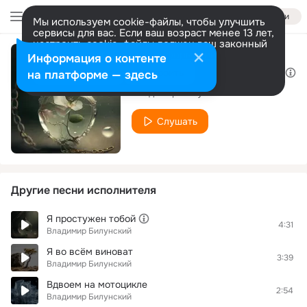
Войти
Мы используем cookie-файлы, чтобы улучшить
сервисы для вас. Если ваш возраст менее 13 лет,
настроить cookie-файлы должен ваш законный
представитель.
Больше информации
Информация о контенте
Если не будет музыки
Разрешить все
Настроить
на платформе — здесь
Владимир Билунский
Слушать
Другие песни исполнителя
Я простужен тобой
4:31
Владимир Билунский
Я во всём виноват
3:39
Владимир Билунский
Вдвоем на мотоцикле
2:54
Владимир Билунский