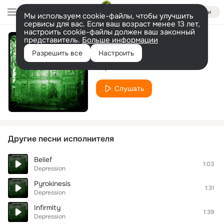
Войти
Мы используем cookie-файлы, чтобы улучшить
сервисы для вас. Если ваш возраст менее 13 лет,
настроить cookie-файлы должен ваш законный
представитель.
Больше информации
Unity
Разрешить все
Настроить
Depression
Слушать
Другие песни исполнителя
Belief
1:03
Depression
Pyrokinesis
1:31
Depression
Infirmity
1:39
Depression