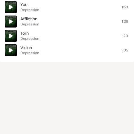
You
1:53
Depression
Affliction
1:39
Depression
Torn
1:20
Depression
Vision
1:05
Depression