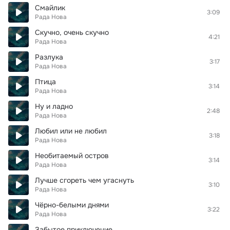
Смайлик
3:09
Рада Нова
Скучно, очень скучно
4:21
Рада Нова
Разлука
3:17
Рада Нова
Птица
3:14
Рада Нова
Ну и ладно
2:48
Рада Нова
Любил или не любил
3:18
Рада Нова
Необитаемый остров
3:14
Рада Нова
Лучше сгореть чем угаснуть
3:10
Рада Нова
Чёрно-белыми днями
3:22
Рада Нова
Забытое приключение