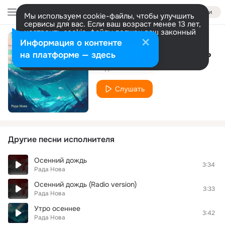
Войти
Мы используем cookie-файлы, чтобы улучшить
сервисы для вас. Если ваш возраст менее 13 лет,
настроить cookie-файлы должен ваш законный
представитель.
Больше информации
Информация о контенте
Ты решила заснуть
Разрешить все
Настроить
на платформе — здесь
Рада Нова
Слушать
Другие песни исполнителя
Осенний дождь
3:34
Рада Нова
Осенний дождь (Radio version)
3:33
Рада Нова
Утро осеннее
3:42
Рада Нова