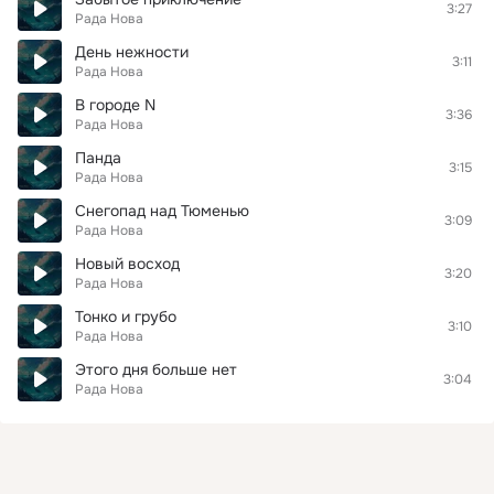
3:27
Рада Нова
День нежности
3:11
Рада Нова
В городе N
3:36
Рада Нова
Панда
3:15
Рада Нова
Снегопад над Тюменью
3:09
Рада Нова
Новый восход
3:20
Рада Нова
Тонко и грубо
3:10
Рада Нова
Этого дня больше нет
3:04
Рада Нова