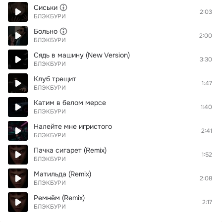
Сиськи
2:03
БЛЭКБУРИ
Больно
2:00
БЛЭКБУРИ
Сядь в машину (New Version)
3:30
БЛЭКБУРИ
Клуб трещит
1:47
БЛЭКБУРИ
Катим в белом мерсе
1:40
БЛЭКБУРИ
Налейте мне игристого
2:41
БЛЭКБУРИ
Пачка сигарет (Remix)
1:52
БЛЭКБУРИ
Матильда (Remix)
2:08
БЛЭКБУРИ
Ремнём (Remix)
2:17
БЛЭКБУРИ