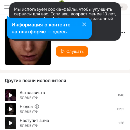
Войти
Мы используем cookie-файлы, чтобы улучшить
сервисы для вас. Если ваш возраст менее 13 лет,
настроить cookie-файлы должен ваш законный
представитель.
Больше информации
Информация о контенте
Асталависта (Remix)
Разрешить все
Настроить
на платформе — здесь
БЛЭКБУРИ
Слушать
Другие песни исполнителя
Асталависта
1:46
БЛЭКБУРИ
Нюдсы
0:52
БЛЭКБУРИ
Наступит зима
1:36
БЛЭКБУРИ