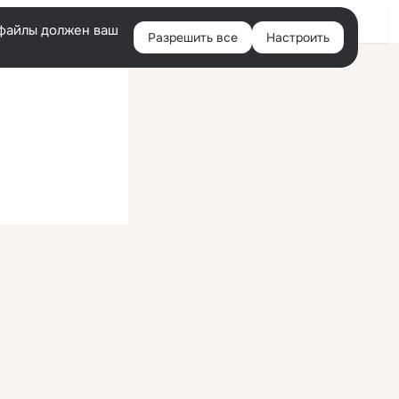
Войти
e-файлы должен ваш
Разрешить все
Настроить
Правая
колонка