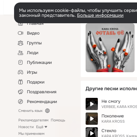
Мы используем cookie-файлы, чтобы улучшить сервис
законный представитель.
Больше информации
Левая
Главная
колонка
Видео
Группы
Люди
Публикации
Игры
Подарки
Другие песни исполн
Поздравления
Не смогу
Рекомендации
VERBEE
KARA KRO
Сменить язык
Поколение
Рекламодателям
Помощь
KARA KROSS
Новости
Ещё
Стекло
Мы применяем
KARA KROSS
Kagra