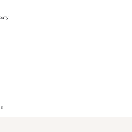
рату
L
SS