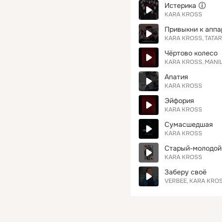
Истерика
KARA KROSS
Привыкни к аппа
KARA KROSS
TATAR
Чёртово колесо
KARA KROSS
MANI
Апатия
KARA KROSS
Эйфория
KARA KROSS
Сумасшедшая
KARA KROSS
Старый-молодой
KARA KROSS
Заберу своё
VERBEE
KARA KRO