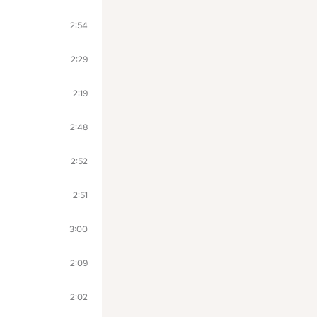
2:54
2:29
2:19
2:48
2:52
2:51
3:00
2:09
2:02