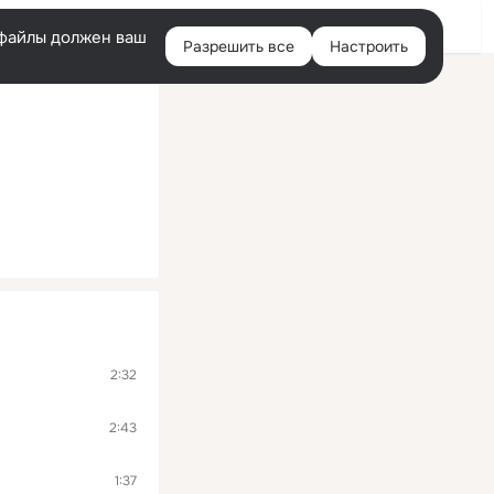
Войти
e-файлы должен ваш
Разрешить все
Настроить
Правая
колонка
2:32
2:43
1:37