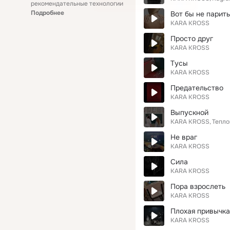
рекомендательные технологии
Подробнее
Вот бы не парит
KARA KROSS
Просто друг
KARA KROSS
Тусы
KARA KROSS
Предательство
KARA KROSS
Выпускной
KARA KROSS
Тепло
Не враг
KARA KROSS
Сила
KARA KROSS
Пора взрослеть
KARA KROSS
Плохая привычка
KARA KROSS