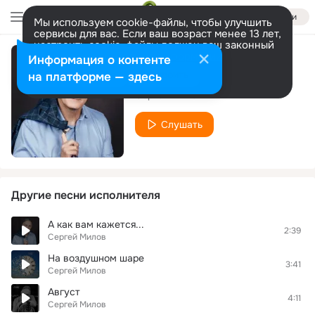
Войти
Мы используем cookie-файлы, чтобы улучшить
сервисы для вас. Если ваш возраст менее 13 лет,
настроить cookie-файлы должен ваш законный
представитель.
Больше информации
Информация о контенте
Неизбежность
Разрешить все
Настроить
на платформе — здесь
Сергей Милов
Слушать
Другие песни исполнителя
А как вам кажется...
2:39
Сергей Милов
На воздушном шаре
3:41
Сергей Милов
Август
4:11
Сергей Милов