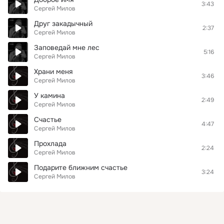
3:43
Сергей Милов
Друг закадычный
2:37
Сергей Милов
Заповедай мне лес
5:16
Сергей Милов
Храни меня
3:46
Сергей Милов
У камина
2:49
Сергей Милов
Счастье
4:47
Сергей Милов
Прохлада
2:24
Сергей Милов
Подарите ближним счастье
3:24
Сергей Милов