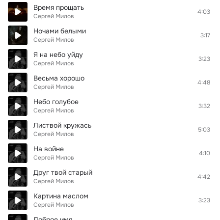
Время прощать
4:03
Сергей Милов
Ночами белыми
3:17
Сергей Милов
Я на небо уйду
3:23
Сергей Милов
Весьма хорошо
4:48
Сергей Милов
Небо голубое
3:32
Сергей Милов
Листвой кружась
5:03
Сергей Милов
На войне
4:10
Сергей Милов
Друг твой старый
4:42
Сергей Милов
Картина маслом
3:23
Сергей Милов
Доброе имя