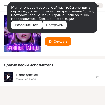
Войти
Мы используем cookie-файлы, чтобы улучшить
сервисы для вас. Если ваш возраст менее 13 лет,
настроить cookie-файлы должен ваш законный
представитель.
Больше информации
Бровные танцы
Разрешить все
Настроить
Маха Горячева
Слушать
Другие песни исполнителя
Новогодиться
1:50
Маха Горячева