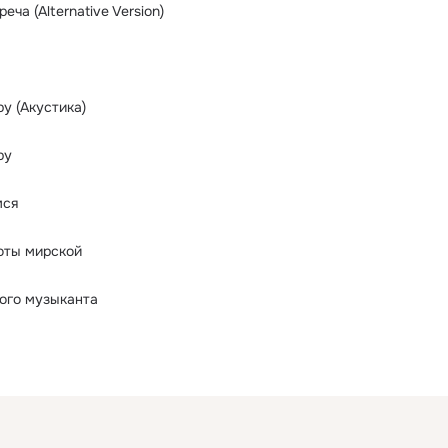
еча (Alternative Version)
у (Акустика)
ру
мся
тоты мирской
ого музыканта