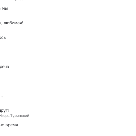
ь мы
, любимая!
юсь
реча
..
друг!
Игорь Туринский
но время