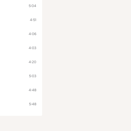
5:04
4:51
4:06
4:03
4:20
5:03
4:48
5:48