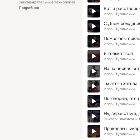
рекомендательные технологии
Подробнее
Вот и рассталис
Игорь Туринский
С Днем рождения
Игорь Туринский
Помолюсь, пока
Игорь Туринский
Я только твой
Игорь Туринский
Наша первая вст
Игорь Туринский
Ты этого хотела
Игорь Туринский
Поговорим, отец.
Игорь Туринский
Ну, здравствуй, 
Виктор Каменский
Проведём шикар
Игорь Туринский