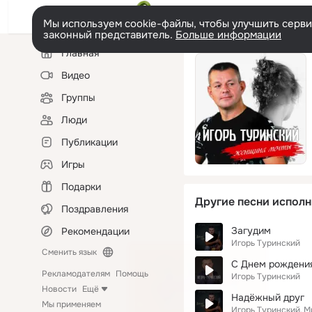
Мы используем cookie-файлы, чтобы улучшить сервис
законный представитель.
Больше информации
Левая
Главная
колонка
Видео
Группы
Люди
Публикации
Игры
Подарки
Другие песни исполн
Поздравления
Загудим
Рекомендации
Игорь Туринский
Сменить язык
С Днем рождения
Рекламодателям
Помощь
Игорь Туринский
Новости
Ещё
Надёжный друг
Мы применяем
Игорь Туринский
М