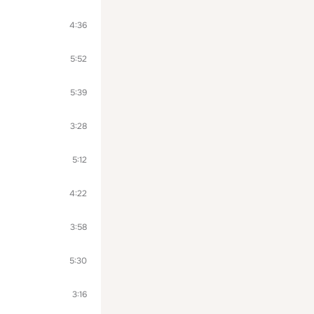
4:36
5:52
5:39
3:28
5:12
4:22
3:58
5:30
3:16