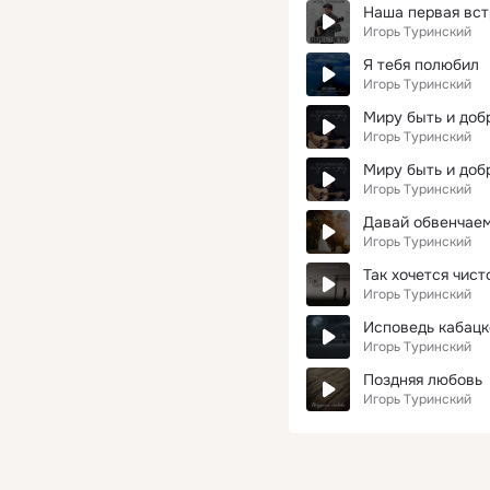
Наша первая встр
Игорь Туринский
Я тебя полюбил
Игорь Туринский
Миру быть и добр
Игорь Туринский
Миру быть и доб
Игорь Туринский
Давай обвенчае
Игорь Туринский
Так хочется чис
Игорь Туринский
Исповедь кабацк
Игорь Туринский
Поздняя любовь
Игорь Туринский