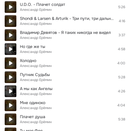
U.D.O. - Плачет солдат
5:26
Александр Ерёмин
Shondi & Larsen & Arturik - Три пути, три дальние дороги
4:16
Александр Ерёмин
Владимир Девятов - Я таких никогда не видел
3:37
Александр Ерёмин
Но где же ты
4:58
Александр Ерёмин
Холодно
4:00
Александр Ерёмин
Путник Судьбы
5:28
Александр Ерёмин
А мы как Ангелы
4:26
Александр Ерёмин
Мне одиноко
4:04
Александр Ерёмин
Плачет душа
5:38
Александр Ерёмин
Ты моя Фея