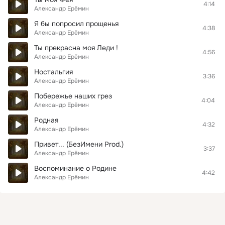
4:14
Александр Ерёмин
Я бы попросил прощенья
4:38
Александр Ерёмин
Ты прекрасна моя Леди !
4:56
Александр Ерёмин
Ностальгия
3:36
Александр Ерёмин
Побережье наших грез
4:04
Александр Ерёмин
Родная
4:32
Александр Ерёмин
Привет... (БезИмени Prod.)
3:37
Александр Ерёмин
Воспоминание о Родине
4:42
Александр Ерёмин