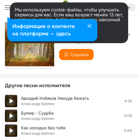
Войти
Мы используем cookie-файлы, чтобы улучшить
сервисы для вас. Если ваш возраст менее 13 лет,
настроить cookie-файлы должен ваш законный
представитель.
Больше информации
Информация о контенте
В мои глаза ты посмотри
Разрешить все
Настроить
на платформе — здесь
Александр Ерёмин
Слушать
Другие песни исполнителя
Аркадий Кобяков Некуда бежать
4:58
Александр Ерёмин
Бумер - Судьба
5:08
Александр Ерёмин
Как холодно без тебя
5:44
Александр Ерёмин